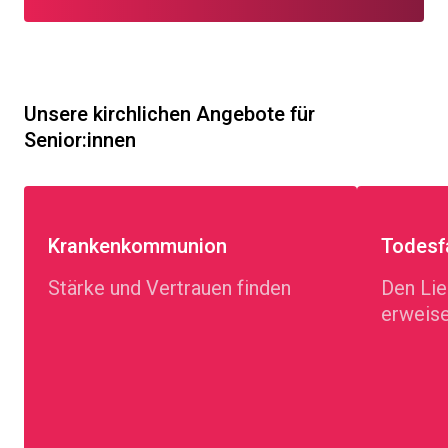
Unsere kirchlichen Angebote für
Senior:innen
Krankenkommunion
Todesfa
Stärke und Vertrauen finden
Den Lie
erweis