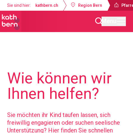
Sie sind hier:
kathbern.ch
Region Bern
Pfarr
Menu
Pfarrei Auferstehung Konolfingen
Wie können wir
Ihnen helfen?
Sie möchten ihr Kind taufen lassen, sich
freiwillig engagieren oder suchen seelische
Unterstützung? Hier finden Sie schnellen