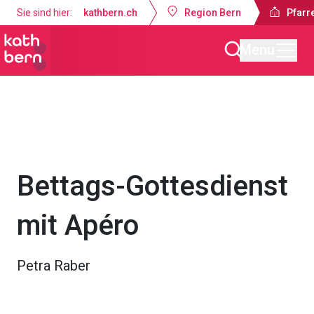
Sie sind hier:
kathbern.ch
Region Bern
Pfarr
Menu
Pfarrei Auferstehung Konolfingen
Gottesdienste & Anlässe
Bettags-Gottesdienst
mit Apéro
Petra Raber