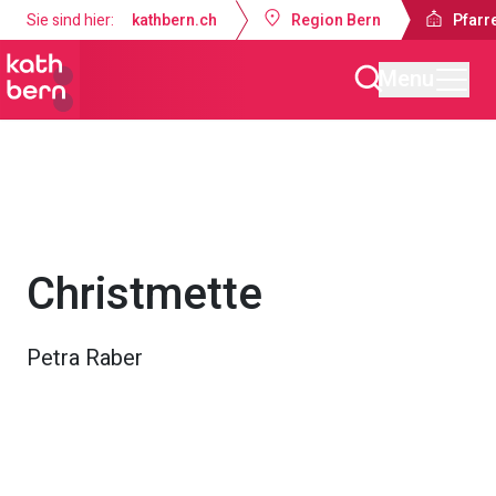
Sie sind hier:
kathbern.ch
Region Bern
Pfarr
Menu
Pfarrei Auferstehung Konolfingen
Gottesdienste & Anlässe
Christmette
Petra Raber