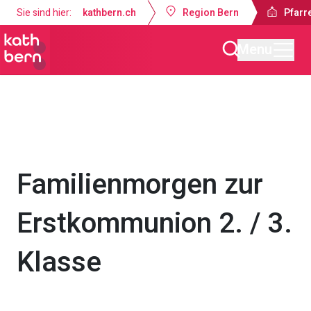
Sie sind hier:
kathbern.ch
Region Bern
Pfarr
Menu
Pfarrei Auferstehung Konolfingen
Gottesdienste & Anlässe
Familienmorgen zur
Erstkommunion 2. / 3.
Klasse