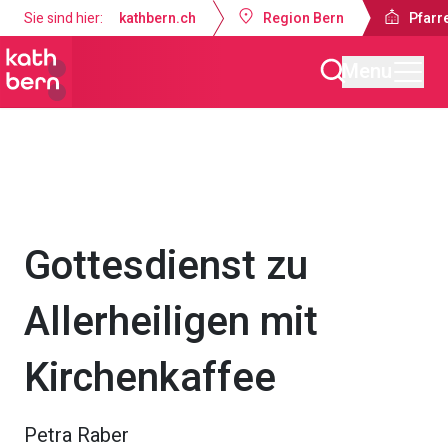
Sie sind hier:
kathbern.ch
Region Bern
Pfarr
Menu
Pfarrei Auferstehung Konolfingen
Gottesdienste & Anlässe
Gottesdienst zu
Allerheiligen mit
Kirchenkaffee
Petra Raber