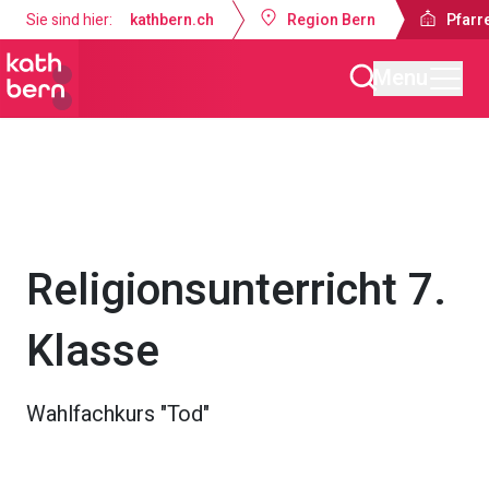
Sie sind hier:
kathbern.ch
Region Bern
Pfarr
Menu
Pfarrei Auferstehung Konolfingen
Gottesdienste & Anlässe
Religionsunterricht 7.
Klasse
Wahlfachkurs "Tod"