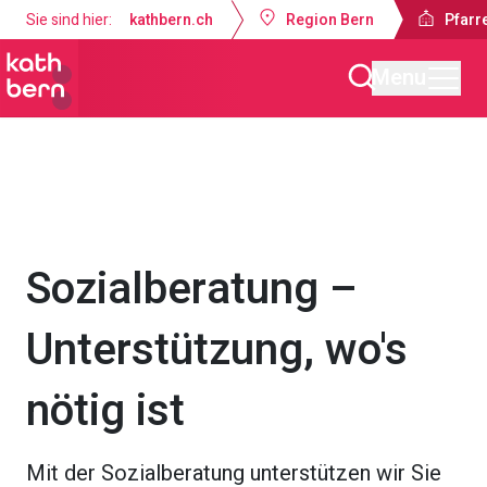
Sie sind hier:
kathbern.ch
Region Bern
Pfarr
Menu
Pfarrei Bruder Klaus Bern
Angebote
Seelsorge & Sozialbera
Sozialberatung –
Unterstützung, wo's
nötig ist
Mit der Sozialberatung unterstützen wir Sie