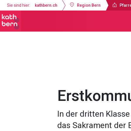
Sie sind hier:
kathbern.ch
Region Bern
Pfarre
Pfarrei Dreifaltigkeit Bern
Angebot
Erstkomm
In der dritten Klass
das Sakrament der 