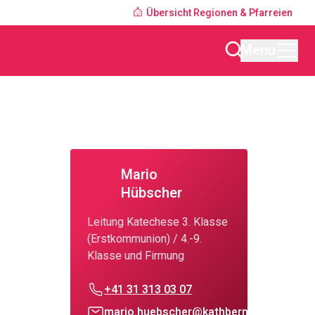
Übersicht Regionen & Pfarreien
Menu
Mario
Hübscher
Leitung Katechese 3. Klasse
(Erstkommunion) / 4.-9.
Klasse und Firmung
+41 31 313 03 07
mario.huebscher@kathbern.ch