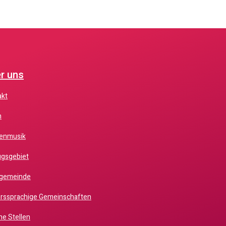
r uns
akt
m
chenmusik
zugsgebiet
chgemeinde
erssprachige Gemeinschaften
ene Stellen