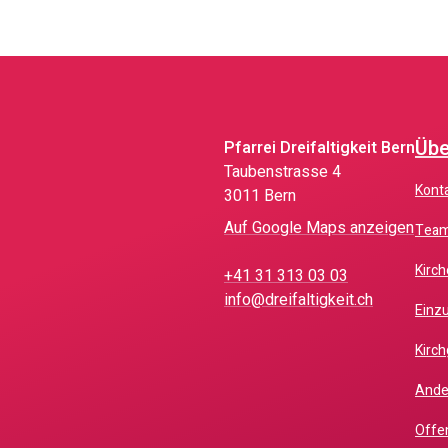
Übe
Pfarrei Dreifaltigkeit Bern
Taubenstrasse 4
Kont
3011 Bern
Auf Google Maps anzeigen
Tea
Kir
+41 31 313 03 03
info@dreifaltigkeit.ch
Ein
Kir
And
Off