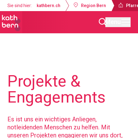
Sie sind hier:
kathbern.ch
Region Bern
Pfarre
Menu
Pfarrei Dreifaltigkeit Bern
Projekte &
Engagements
Es ist uns ein wichtiges Anliegen,
notleidenden Menschen zu helfen. Mit
unseren Projekten engagieren wir uns dort,