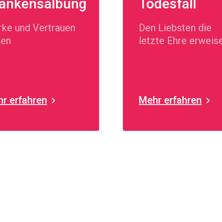
ankensalbung
Todesfall
rke und Vertrauen
Den Liebsten die
den
letzte Ehre erweis
r erfahren
Mehr erfahren