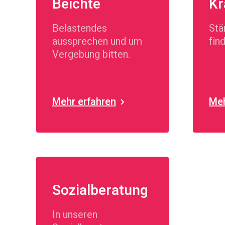
Beichte
Kr
Belastendes
Stä
aussprechen und um
fin
Vergebung bitten.
Mehr erfahren
Meh
Sozialberatung
In unseren