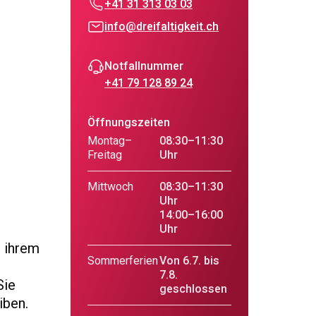
+41 31 313 03 03
info@dreifaltigkeit.ch
Notfallnummer
+41 79 128 89 24
Öffnungszeiten
Montag–
08:30–11:30
Freitag
Uhr
Mittwoch
08:30–11:30
Uhr
14:00–16:00
Uhr
d ihrem
Sommerferien
Von 6.7. bis
7.8.
Sie
geschlossen
iben.