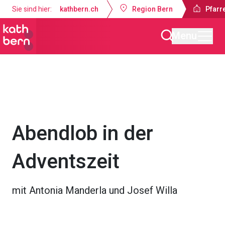
Sie sind hier:
kathbern.ch
Region Bern
Pfarre
Menu
Pfarrei Dreifaltigkeit Bern
Gottesdienste & Anlässe
Abendlob in der
Adventszeit
mit Antonia Manderla und Josef Willa