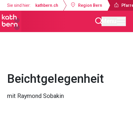
Sie sind hier:
kathbern.ch
Region Bern
Pfarre
Menu
Pfarrei Dreifaltigkeit Bern
Gottesdienste & Anlässe
Beichtgelegenheit
mit Raymond Sobakin