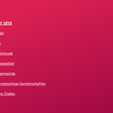
r uns
akt
m
chenmusik
zugsgebiet
chgemeinde
erssprachige Gemeinschaften
ene Stellen