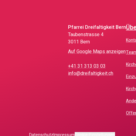
Übe
Pfarrei Dreifaltigkeit Bern
Taubenstrasse 4
Kont
3011 Bern
Auf Google Maps anzeigen
Tea
Kir
+41 31 313 03 03
info@dreifaltigkeit.ch
Ein
Kir
And
Off
Datenschutz
Impressum
Cookie-Einstellungen