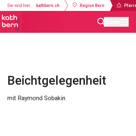
Sie sind hier:
kathbern.ch
Region Bern
Pfarre
Menu
Pfarrei Dreifaltigkeit Bern
Gottesdienste & Anlässe
Beichtgelegenheit
mit Raymond Sobakin