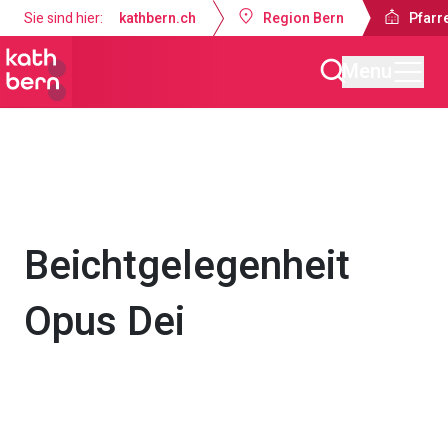
Sie sind hier:
kathbern.ch
Region Bern
Pfarre
Menu
Pfarrei Dreifaltigkeit Bern
Gottesdienste & Anlässe
Beichtgelegenheit
Opus Dei