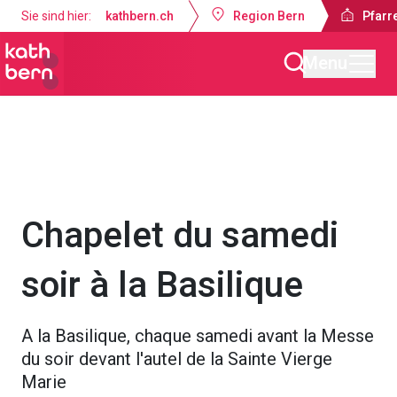
Sie sind hier:
kathbern.ch
Region Bern
Pfarre
Menu
Pfarrei Dreifaltigkeit Bern
Gottesdienste & Anlässe
Chapelet du samedi
soir à la Basilique
A la Basilique, chaque samedi avant la Messe
du soir devant l'autel de la Sainte Vierge
Marie