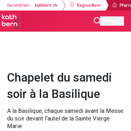
Sie sind hier:
kathbern.ch
Region Bern
Pfarre
Menu
Pfarrei Dreifaltigkeit Bern
Gottesdienste & Anlässe
Chapelet du samedi
soir à la Basilique
A la Basilique, chaque samedi avant la Messe
du soir devant l'autel de la Sainte Vierge
Marie