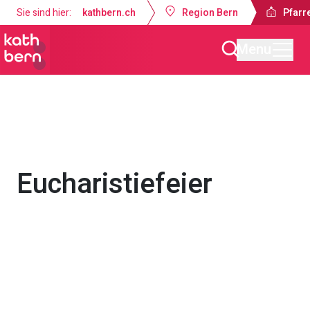
Sie sind hier:
kathbern.ch
Region Bern
Pfarre
Menu
Pfarrei Dreifaltigkeit Bern
Gottesdienste & Anlässe
Eucharistiefeier