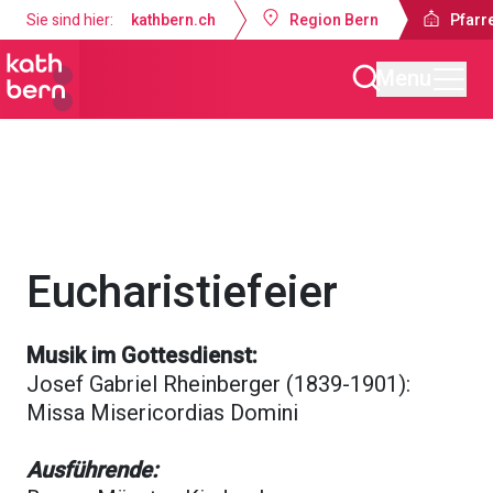
Sie sind hier:
kathbern.ch
Region Bern
Pfarre
Menu
Pfarrei Dreifaltigkeit Bern
Gottesdienste & Anlässe
Eucharistiefeier
Musik im Gottesdienst:
Josef Gabriel Rheinberger (1839-1901):
Missa Misericordias Domini
Ausführende: