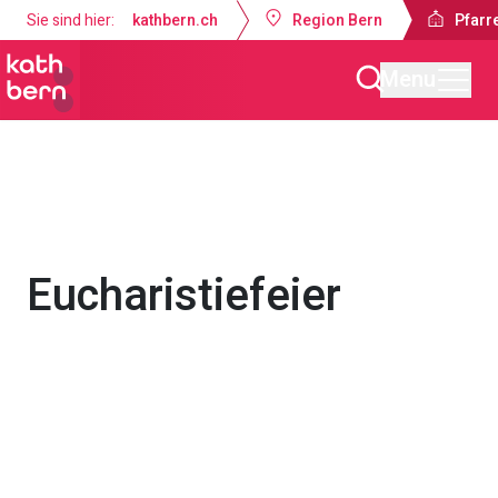
Sie sind hier:
kathbern.ch
Region Bern
Pfarre
Menu
Pfarrei Dreifaltigkeit Bern
Gottesdienste & Anlässe
Eucharistiefeier