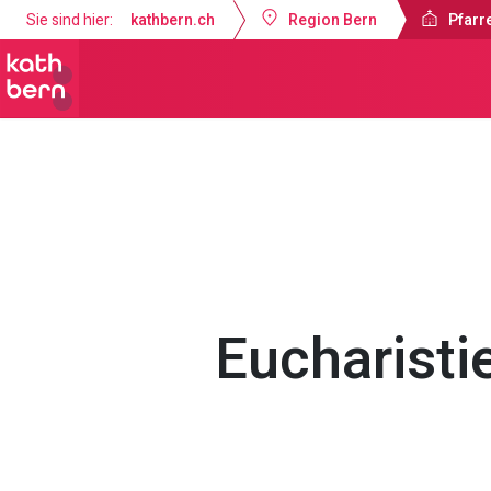
Sie sind hier:
kathbern.ch
Region Bern
Pfarre
Pfarrei Dreifaltigkeit Bern
Gottesdi
Eucharisti