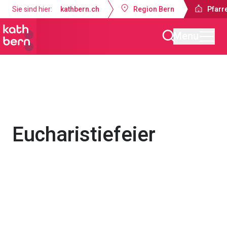
Sie sind hier:
kathbern.ch
Region Bern
Pfarre
Menu
Pfarrei Dreifaltigkeit Bern
Gottesdienste & Anlässe
Eucharistiefeier