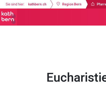
Sie sind hier:
kathbern.ch
Region Bern
Pfarre
Pfarrei Dreifaltigkeit Bern
Gottesdi
Eucharisti