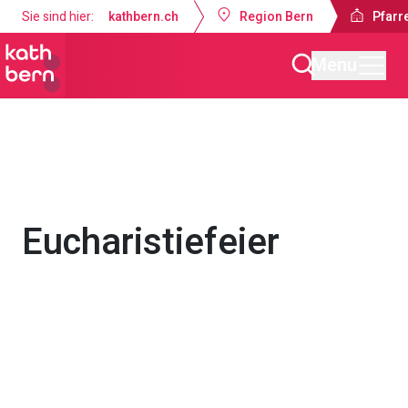
Sie sind hier:
kathbern.ch
Region Bern
Pfarre
Menu
Pfarrei Dreifaltigkeit Bern
Gottesdienste & Anlässe
Eucharistiefeier