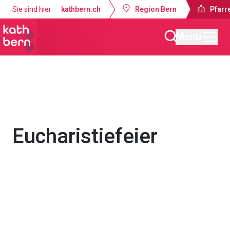
Sie sind hier:
kathbern.ch
Region Bern
Pfarre
Menu
Pfarrei Dreifaltigkeit Bern
Gottesdienste & Anlässe
Eucharistiefeier