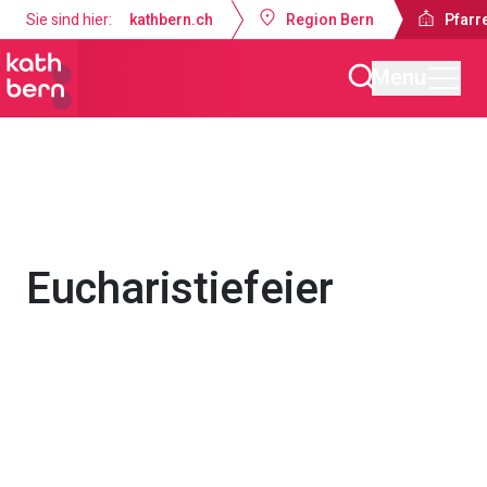
Sie sind hier:
kathbern.ch
Region Bern
Pfarre
Menu
Pfarrei Dreifaltigkeit Bern
Gottesdienste & Anlässe
Eucharistiefeier