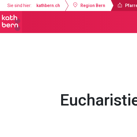
Sie sind hier:
kathbern.ch
Region Bern
Pfarre
Pfarrei Dreifaltigkeit Bern
Gottesdi
Eucharisti