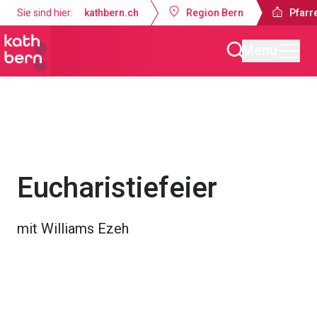
Sie sind hier:
kathbern.ch
Region Bern
Pfarre
Menu
Pfarrei Dreifaltigkeit Bern
Gottesdienste & Anlässe
Eucharistiefeier
mit Williams Ezeh