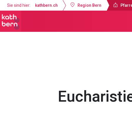
Sie sind hier:
kathbern.ch
Region Bern
Pfarre
Pfarrei Dreifaltigkeit Bern
Gottesdi
Eucharisti