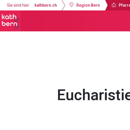
Sie sind hier:
kathbern.ch
Region Bern
Pfarre
Pfarrei Dreifaltigkeit Bern
Gottesdi
Eucharisti