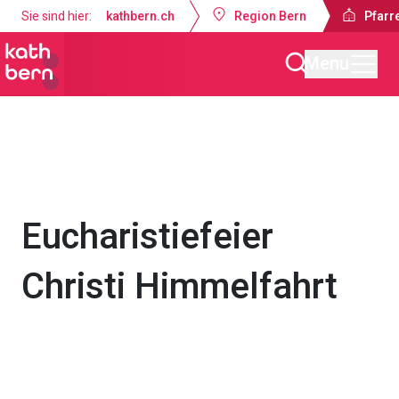
Sie sind hier:
kathbern.ch
Region Bern
Pfarre
Menu
Pfarrei Dreifaltigkeit Bern
Gottesdienste & Anlässe
Eucharistiefeier
Christi Himmelfahrt