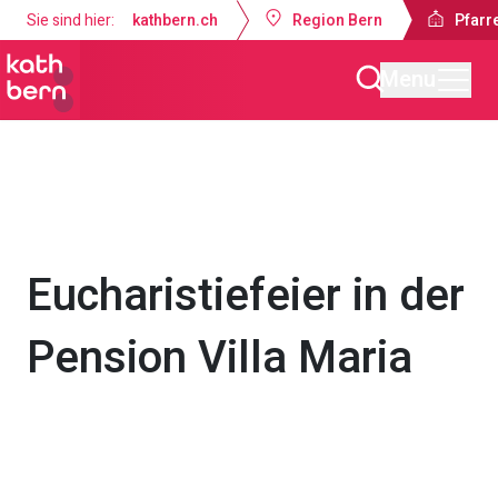
Sie sind hier:
kathbern.ch
Region Bern
Pfarre
Menu
Pfarrei Dreifaltigkeit Bern
Gottesdienste & Anlässe
Eucharistiefeier in der
Pension Villa Maria