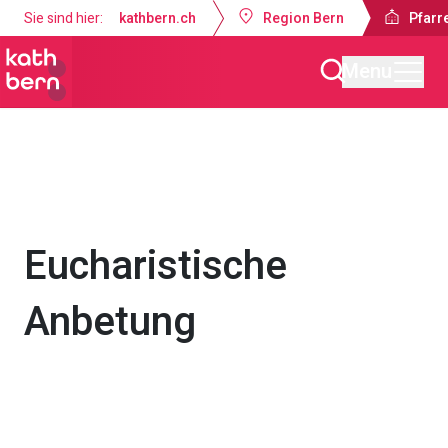
Sie sind hier:
kathbern.ch
Region Bern
Pfarre
Menu
Pfarrei Dreifaltigkeit Bern
Gottesdienste & Anlässe
Eucharistische
Anbetung