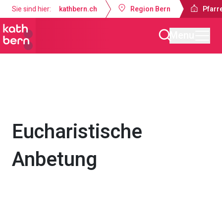
Sie sind hier:
kathbern.ch
Region Bern
Pfarre
Menu
Pfarrei Dreifaltigkeit Bern
Gottesdienste & Anlässe
Eucharistische
Anbetung