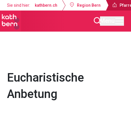
Sie sind hier:
kathbern.ch
Region Bern
Pfarre
Menu
Pfarrei Dreifaltigkeit Bern
Gottesdienste & Anlässe
Eucharistische
Anbetung