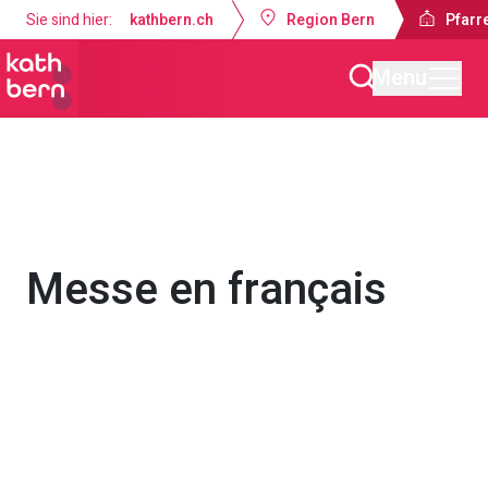
Sie sind hier:
kathbern.ch
Region Bern
Pfarre
Menu
Pfarrei Dreifaltigkeit Bern
Gottesdienste & Anlässe
Messe en français