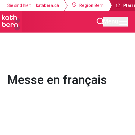
Sie sind hier:
kathbern.ch
Region Bern
Pfarre
Menu
Pfarrei Dreifaltigkeit Bern
Gottesdienste & Anlässe
Messe en français