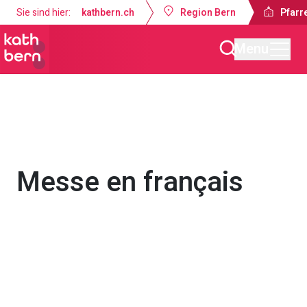
Sie sind hier:
kathbern.ch
Region Bern
Pfarre
Menu
Pfarrei Dreifaltigkeit Bern
Gottesdienste & Anlässe
Messe en français