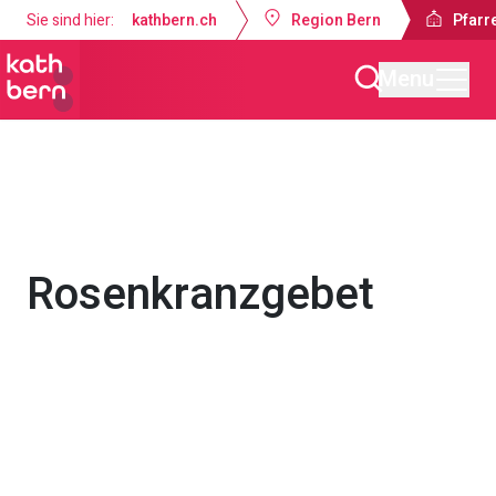
Sie sind hier:
kathbern.ch
Region Bern
Pfarre
Menu
Pfarrei Dreifaltigkeit Bern
Gottesdienste & Anlässe
Rosenkranzgebet