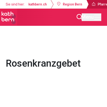
Sie sind hier:
kathbern.ch
Region Bern
Pfarre
Menu
Pfarrei Dreifaltigkeit Bern
Gottesdienste & Anlässe
Rosenkranzgebet