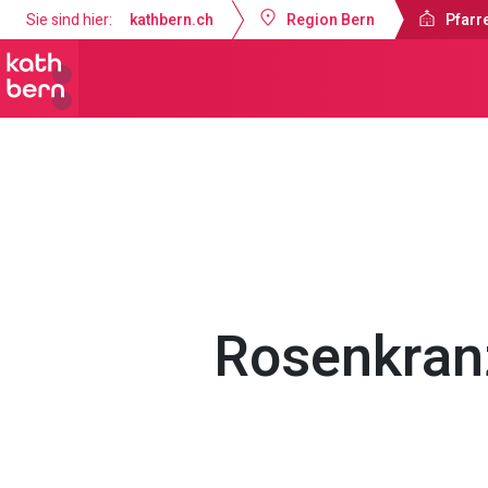
Sie sind hier:
kathbern.ch
Region Bern
Pfarre
Pfarrei Dreifaltigkeit Bern
Gottesdi
Rosenkran