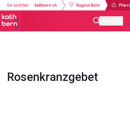
Sie sind hier:
kathbern.ch
Region Bern
Pfarre
Menu
Pfarrei Dreifaltigkeit Bern
Gottesdienste & Anlässe
Rosenkranzgebet