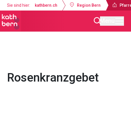
Sie sind hier:
kathbern.ch
Region Bern
Pfarre
Menu
Pfarrei Dreifaltigkeit Bern
Gottesdienste & Anlässe
Rosenkranzgebet