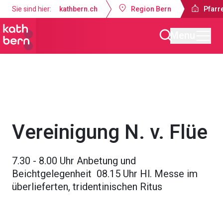
Sie sind hier:
kathbern.ch
Region Bern
Pfarre
Menu
Pfarrei Dreifaltigkeit Bern
Gottesdienste & Anlässe
Vereinigung N. v. Flüe
7.30 - 8.00 Uhr Anbetung und
Beichtgelegenheit 08.15 Uhr Hl. Messe im
überlieferten, tridentinischen Ritus