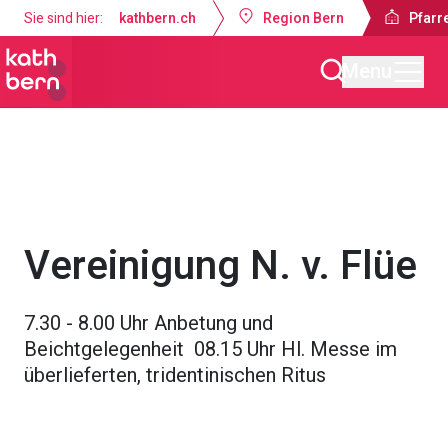
Sie sind hier:
kathbern.ch
Region Bern
Pfarre
Menu
Pfarrei Dreifaltigkeit Bern
Gottesdienste & Anlässe
Vereinigung N. v. Flüe
7.30 - 8.00 Uhr Anbetung und
Beichtgelegenheit 08.15 Uhr Hl. Messe im
überlieferten, tridentinischen Ritus