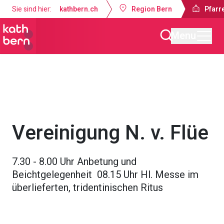
Sie sind hier:
kathbern.ch
Region Bern
Pfarre
Menu
Pfarrei Dreifaltigkeit Bern
Gottesdienste & Anlässe
Vereinigung N. v. Flüe
7.30 - 8.00 Uhr Anbetung und
Beichtgelegenheit 08.15 Uhr Hl. Messe im
überlieferten, tridentinischen Ritus