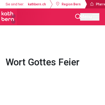
Sie sind hier:
kathbern.ch
Region Bern
Pfarre
Menu
Pfarrei Dreifaltigkeit Bern
Gottesdienste & Anlässe
Wort Gottes Feier