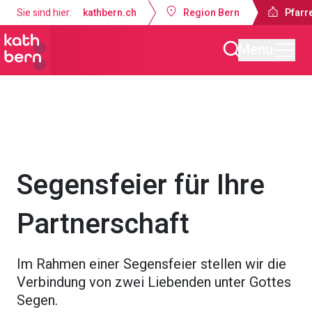
Sie sind hier:
kathbern.ch
Region Bern
Pfarr
Menu
Pfarrei Guthirt Ostermundigen
Angebote
Sakramente
Segensfeier für Ihre
Partnerschaft
Im Rahmen einer Segensfeier stellen wir die
Verbindung von zwei Liebenden unter Gottes
Segen.