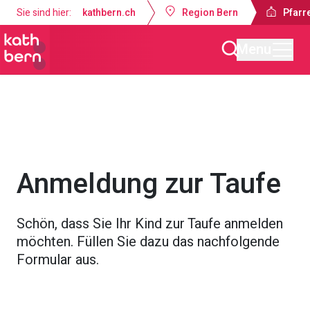
Sie sind hier:
kathbern.ch
Region Bern
Pfarr
Menu
Pfarrei Guthirt Ostermundigen
Angebote
Sakramente
Ta
Anmeldung zur Taufe
Schön, dass Sie Ihr Kind zur Taufe anmelden
möchten. Füllen Sie dazu das nachfolgende
Formular aus.